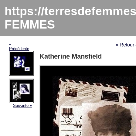
https://terresdefemme
FEMMES
«
« Retou
Précédente
Katherine Mansfield
Suivante »