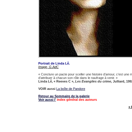
Portrait de Linda Lê.
Image, G.AdC
« Conclure un pacte pour sceller une histoire d’amour, c’est une m
d’attribuer à chacun son rôle dans le naufrage à venir. »
Linda Lê, « Reeves C »,
Les Evangiles du crime,
Julliard, 199
VOIR aussi
La boîte de Pandore
Retour au Sommaire de la galerie
Voir aussi l'
index général des auteurs
» 