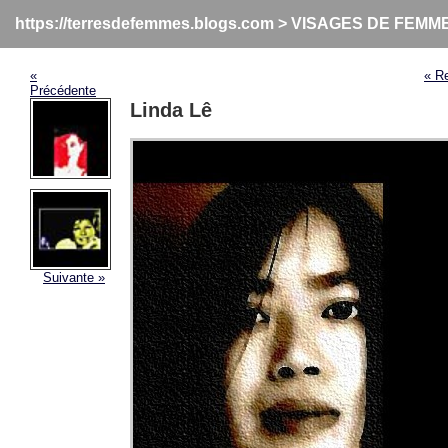
https://terresdefemmes.blogs.com
>
VISAGES DE FEMM
«
« R
Précédente
Linda Lê
Suivante »