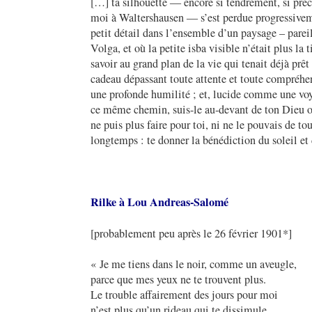
[…] ta silhouette ― encore si tendrement, si pré
moi à Waltershausen ― s’est perdue progressiv
petit détail dans l’ensemble d’un paysage – parei
Volga, et où la petite isba visible n’était plus la t
savoir au grand plan de la vie qui tenait déjà prêt
cadeau dépassant toute attente et toute compréhen
une profonde humilité ; et, lucide comme une voya
ce même chemin, suis-le au-devant de ton Dieu ob
ne puis plus faire pour toi, ni ne le pouvais de t
longtemps : te donner la bénédiction du soleil et
Rilke à Lou Andreas-Salomé
[probablement peu après le 26 février 1901*]
« Je me tiens dans le noir, comme un aveugle,
parce que mes yeux ne te trouvent plus.
Le trouble affairement des jours pour moi
n’est plus qu’un rideau qui te dissimule.