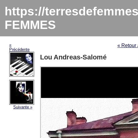
https://terresdefemme
FEMMES
«
« Retou
Précédente
Lou Andreas-Salomé
Suivante »