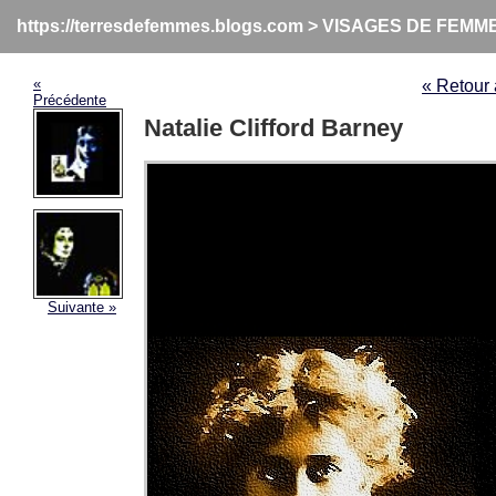
https://terresdefemmes.blogs.com
>
VISAGES DE FEMM
«
« Retou
Précédente
Natalie Clifford Barney
Suivante »