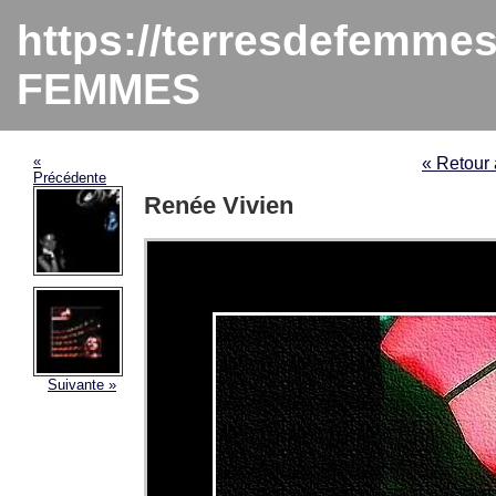
https://terresdefemme
FEMMES
«
« Retou
Précédente
Renée Vivien
Suivante »