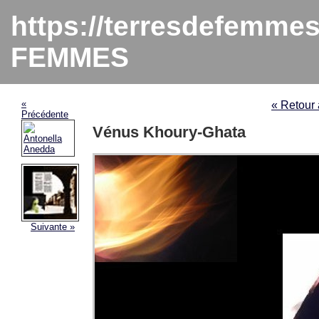
https://terresdefemme
FEMMES
«
« Retou
Précédente
Vénus Khoury-Ghata
Suivante »