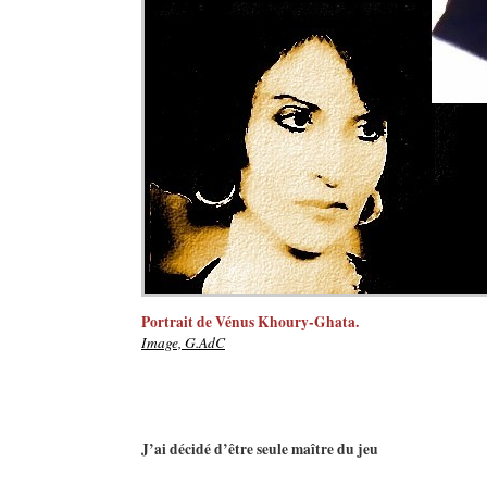
Portrait de Vénus Khoury-Ghata.
Image, G.AdC
J’ai décidé d’être seule maître du jeu