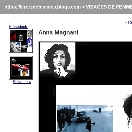
https://terresdefemmes.blogs.com
>
VISAGES DE FEMM
«
« R
Précédente
Anna Magnani
Suivante »