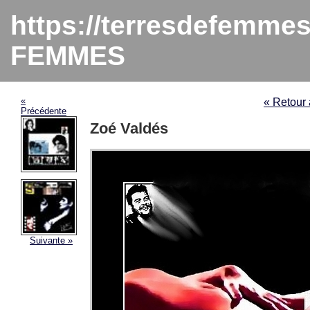
https://terresdefemme
FEMMES
«
« Retou
Précédente
Zoé Valdés
Suivante »