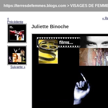
https://terresdefemmes.blogs.com
>
VISAGES DE FEMM
«
« R
Précédente
Juliette Binoche
Suivante »