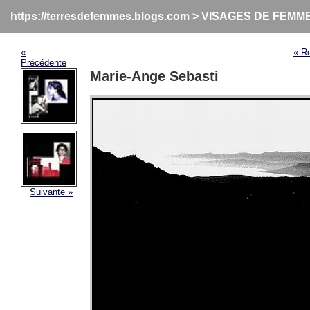
https://terresdefemmes.blogs.com
>
VISAGES DE FEMM
«
« R
Précédente
Marie-Ange Sebasti
Suivante »