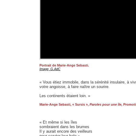
Portrait de Marie-Ange Sebasti.
Image, G.AdC
« Vous étiez immobile, dans la sérénité insulaire, à viv
votre angoisse, à faire naître un sourire.
Les continents étaient loin. »
Marie-Ange Sebasti, « Sursis »,
Paroles pour une île,
Promotio
« Et même si les îles
sombraient dans les brumes
Il y aurait encore des veilleurs
pour scruter leur halo »