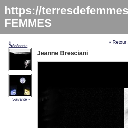
https://terresdefemme
FEMMES
«
« Retou
Précédente
Jeanne Bresciani
Suivante »