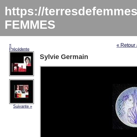
https://terresdefemme
FEMMES
«
« Retou
Précédente
Sylvie Germain
Suivante »