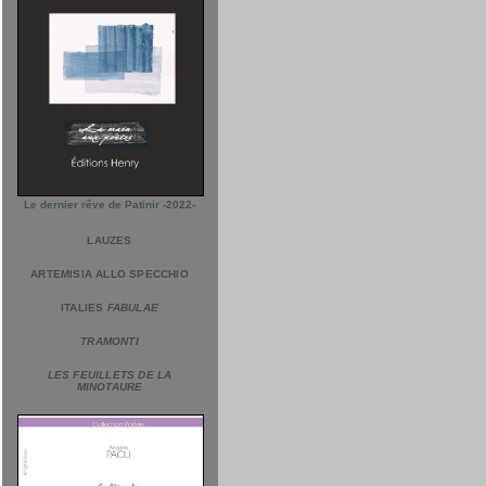
Le dernier rêve de Patinir -2022-
LAUZES
ARTEMISIA ALLO SPECCHIO
ITALIES
FABULAE
TRAMONTI
LES FEUILLETS DE LA
MINOTAURE