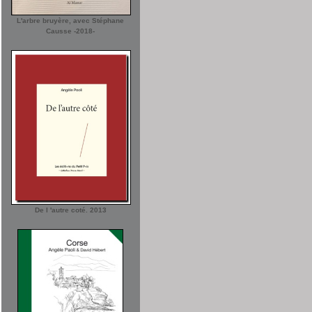
L'arbre bruyère, avec Stéphane
Causse -2018-
De l 'autre coté. 2013