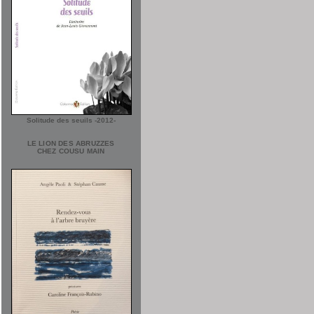
Solitude des seuils -2012-
LE LION DES ABRUZZES
CHEZ COUSU MAIN