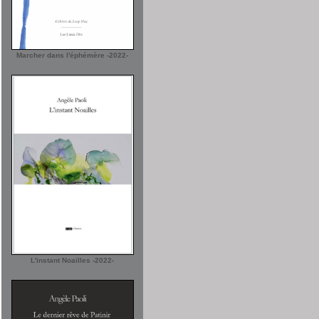
Marcher dans l'éphémère -2022-
L'instant Noailles -2022-