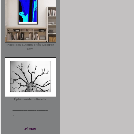
Index des auteurs cités jusqu'en
2021
Éphéméride culturelle
___________________
J'ÉCRIS