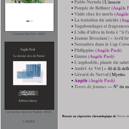
Pablo Neruda
▪
| L'insecte
Poupée de Bellmer
▪
(Angèle P
Visite chez les morts
▪
(Angèle
La tentation du suicide
▪
(Ang
Vagabondages et fragrances
▪
L'oliu d'uliva in festa è "à l
▪
L'instant Noailles -2022-
Jeanne Bresciani | « Avril br
▪
Novembre dans le Cap Cors
▪
Philippine
▪
(Angèle Paoli)
Emma
▪
(Angèle Paoli)
L'asphodèle, plante du salut
▪
André Ar Vot
▪
| « Al di là del
Gérard de Nerval
▪
| Myrtho
Angèle
▪
(Angèle Paoli)
▪
Terres de femmes
― N° du moi
Le dernier rêve de Patinir -2022-
Retour au répertoire chronologique de
Terres d
LAUZES