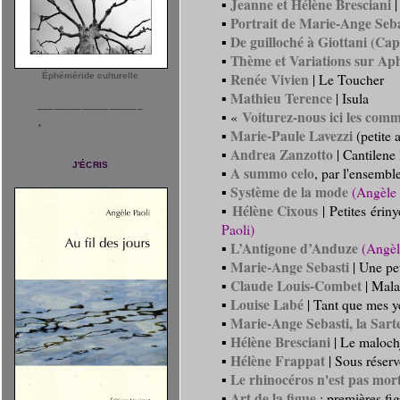
Jeanne et Hélène Bresciani
▪
|
Portrait de Marie-Ange Seba
▪
De guilloché à Giottani (Ca
▪
Thème et Variations sur Ap
▪
Renée Vivien
▪
| Le Toucher
Éphéméride culturelle
Mathieu Terence
▪
| Isula
___________________
Voiturez-nous ici les comm
▪ «
Marie-Paule Lavezzi
▪
(petite 
Andrea Zanzotto
▪
| Cantilene
J'ÉCRIS
A summo celo
▪
, par l'ensembl
Système de la mode
▪
(Angèle 
Hélène Cixous
▪
| Petites érin
Paoli)
L’Antigone d’Anduze
▪
(Angèl
Marie-Ange Sebasti
▪
| Une pet
Claude Louis-Combet
▪
| Mala
Louise Labé
▪
| Tant que mes 
Marie-Ange Sebasti, la Sart
▪
Hélène Bresciani
▪
| Le malochj
Hélène Frappat
▪
| Sous réserv
Le rhinocéros n'est pas mort
▪
Art de la figue
▪
: premières f