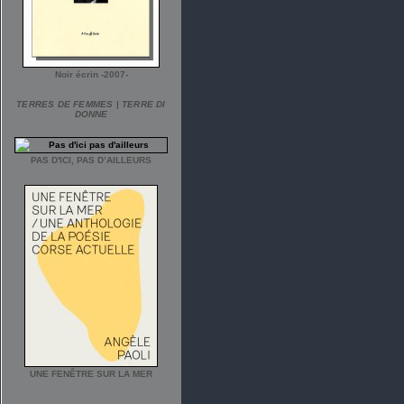
Noir écrin -2007-
TERRES DE FEMMES
|
TERRE DI
DONNE
PAS D'ICI, PAS D’AILLEURS
UNE FENÊTRE SUR LA MER
___________________