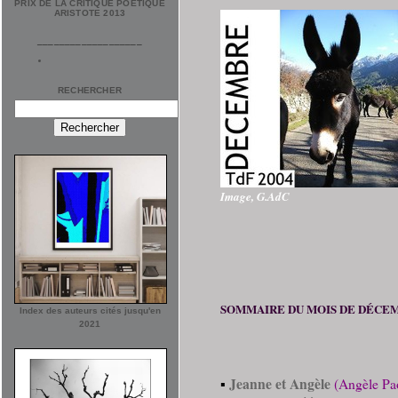
PRIX DE LA CRITIQUE POÉTIQUE
ARISTOTE 2013
___________________
RECHERCHER
Image, G.AdC
SOMMAIRE DU MOIS DE DÉCEM
Index des auteurs cités jusqu'en
2021
Jeanne et Angèle
▪
(Angèle Pao