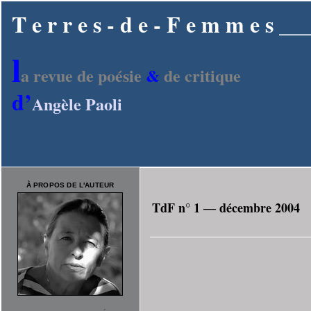
T e r r e s - d e - F e m m e s
l
a revue de poésie
&
de critique
d’
Angèle Paoli
À PROPOS DE L'AUTEUR
TdF n° 1 ― décembre 2004