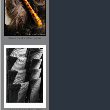
Angèle Paoli / Zilbal -donna
-Les planches courbes - d'Yves