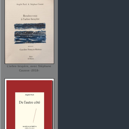
L'arbre bruyère, avec Stéphane
Causse -2018-