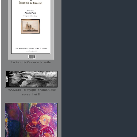
Le tour de Corse à la voile
- MAZZERI - diptyque chamanique
corse, I et II