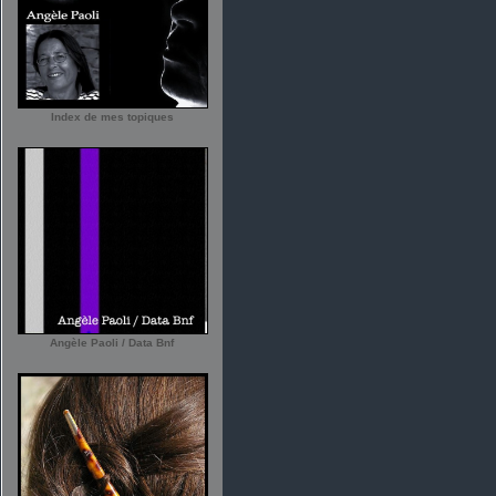
Index de mes topiques
Angèle Paoli / Data Bnf