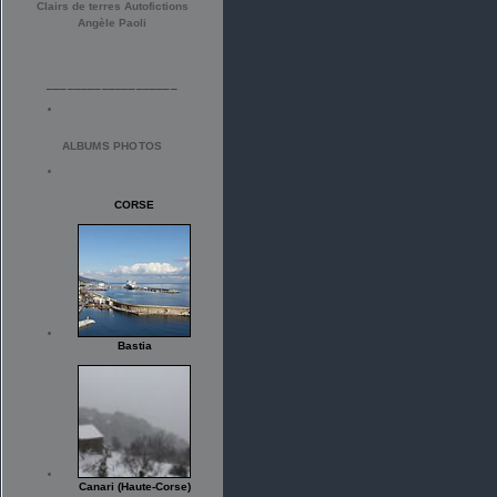
Clairs de terres Autofictions
Angèle Paoli
___________________
ALBUMS PHOTOS
CORSE
Bastia
Canari (Haute-Corse)