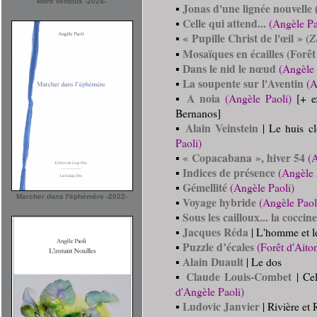
Mont Ventoux -2024-
Jonas d'une lignée nouvelle
▪
Celle qui attend...
▪
(Angèle Pa
« Pupille Christ de l'œil » (
▪
Z
Mosaïques en écailles (Forêt
▪
Dans le nid le nœud
▪
(Angèle 
La soupente sur l'Aventin
▪
(A
A noia
▪
(Angèle Paoli)
[+ e
Bernanos]
Alain Veinstein
▪
| Le huis cl
Paoli)
« Copacabana », hiver 54
▪
(A
Indices de présence
▪
(Angèle 
Gémellité
▪
(Angèle Paoli)
Marcher dans l'éphémère -2022-
Voyage hybride
▪
(Angèle Paol
Sous les cailloux... la coccine
▪
Jacques Réda
▪
| L'homme et le
Puzzle d’écales
▪
(Forêt d'Aito
Alain Duault
▪
| Le dos
Claude Louis-Combet
▪
| Cel
d'Angèle Paoli)
Ludovic Janvier
▪
| Rivière et 