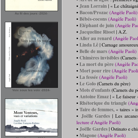
Jean Lorrain
▪
| « Le châtaigni
Bacon/Prozac
▪
(Angèle Paoli)
Au fil des jours -2024-
Bébés-cocons
▪
(Angèle Paoli)
Eléphant de juin
▪
(Angèle Pao
Jacqueline Risset
▪
| A.Z.
Aller au renard
▪
(Angèle Paol
Linda Lê
▪
| Carnage amoureu
Belle de mars
▪
(Angèle Paoli)
Chimères invisibles
▪
(Carnets 
La mort du père
▪
(Angèle Pao
Mort pour rire
▪
(Angèle Paoli
La fessée
▪
(Angèle Paoli)
Le Golo
▪
(Carnets du père)
Mots d'enfants
▪
(Carnets du p
Voix sous les voix -2024-
Antoine Emaz
▪
| « Le faiseur 
Rhétorique du triangle
▪
(Ang
Taire de femmes
▪
, « taires »
Joëlle Gardes
▪
| Les arcanes
lecture d'Angèle Paoli)
Joëlle Gardes
▪
| Ostinato e ch
Magone
▪
(Angèle Paoli)