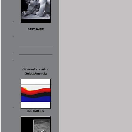
STATUAIRE
___________________
___________________
Galerie-Exposition
Guidu/Anghjula
INSTABLES