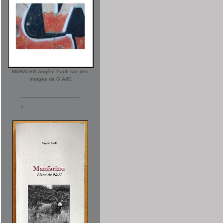
MURALES Angèle Paoli sur des
images de G.AdC
___________________