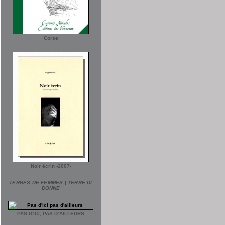
Corse
Noir écrin -2007-
TERRES DE FEMMES
|
TERRE DI
DONNE
PAS D'ICI, PAS D’AILLEURS