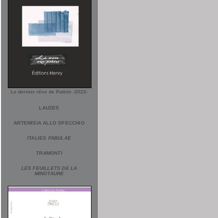
Le dernier rêve de Patinir -2022-
LAUZES
ARTEMISIA ALLO SPECCHIO
ITALIES
FABULAE
TRAMONTI
LES FEUILLETS DE LA
MINOTAURE