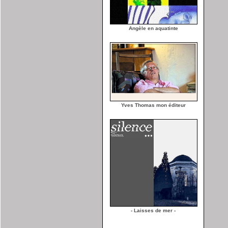
Angèle en aquatinte
Yves Thomas mon éditeur
- Laisses de mer -
___________________