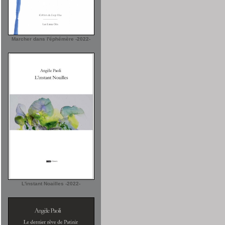
Marcher dans l'éphémère -2022-
L'instant Noailles -2022-