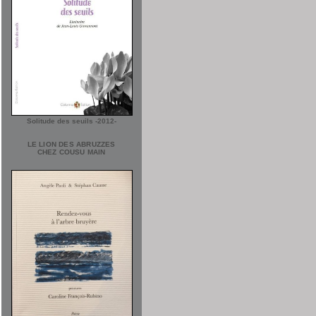
Solitude des seuils -2012-
LE LION DES ABRUZZES
CHEZ COUSU MAIN