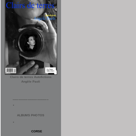
Clairs de terres Autofictions
Angèle Paoli
___________________
ALBUMS PHOTOS
CORSE