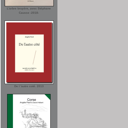
L'arbre bruyère, avec Stéphane
Causse -2018-
De l 'autre coté. 2013