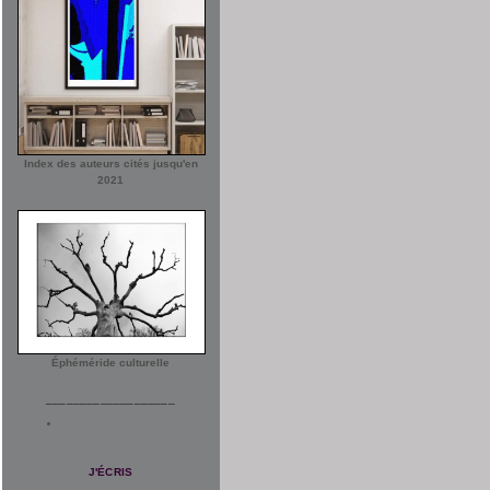
Index des auteurs cités jusqu'en
2021
Éphéméride culturelle
___________________
J'ÉCRIS