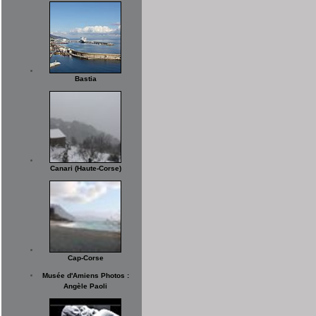
Bastia
Canari (Haute-Corse)
Cap-Corse
Musée d'Amiens Photos :
Angèle Paoli