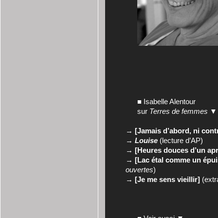
■ Isabelle Alentour
sur
Terres de femmes
▼
→
[Jamais d’abord, ni cont
→
Louise
(lecture d’AP)
→
[Heures douces d’un apr
→
[Lac étal comme un épu
ouvertes
)
→
[Je me sens vieillir]
(extr