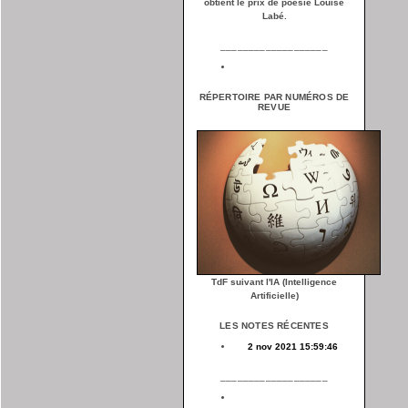
obtient le prix de poésie Louise
Labé.
___________________
RÉPERTOIRE PAR NUMÉROS DE
REVUE
TdF suivant l'IA (Intelligence
Artificielle)
LES NOTES RÉCENTES
2 nov 2021 15:59:46
___________________