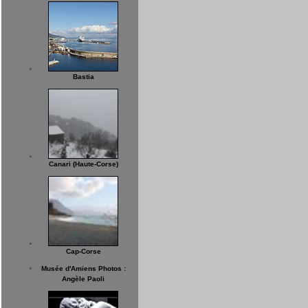
Bastia
Canari (Haute-Corse)
Cap-Corse
Musée d'Amiens Photos :
Angèle Paoli