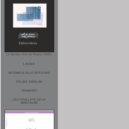
Le dernier rêve de Patinir -2022-
LAUZES
ARTEMISIA ALLO SPECCHIO
ITALIES
FABULAE
TRAMONTI
LES FEUILLETS DE LA
MINOTAURE