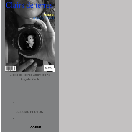
Clairs de terres Autofictions
Angèle Paoli
___________________
ALBUMS PHOTOS
CORSE