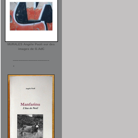
MURALES Angèle Paoli sur des
images de G.AdC
___________________