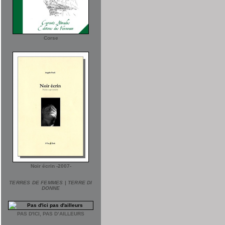
Corse
Noir écrin -2007-
TERRES DE FEMMES
|
TERRE DI
DONNE
PAS D'ICI, PAS D’AILLEURS