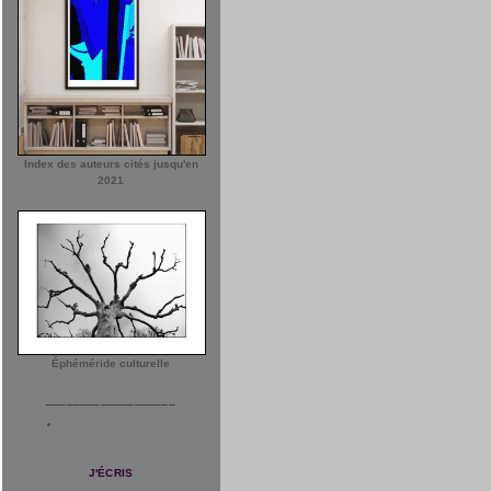
Index des auteurs cités jusqu'en
2021
Éphéméride culturelle
___________________
J'ÉCRIS