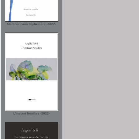
Marcher dans l'éphémère -2022-
L'instant Noailles -2022-