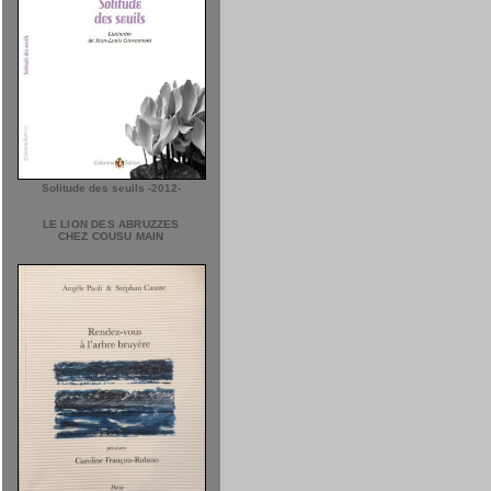
Solitude des seuils -2012-
LE LION DES ABRUZZES
CHEZ COUSU MAIN