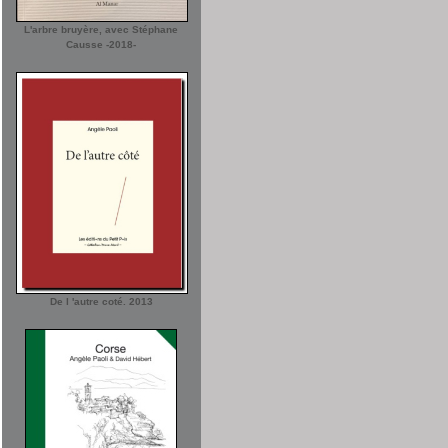
L'arbre bruyère, avec Stéphane
Causse -2018-
De l 'autre coté. 2013