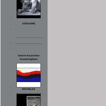
STATUAIRE
___________________
___________________
Galerie-Exposition
Guidu/Anghjula
INSTABLES