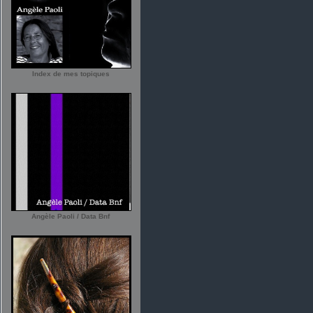
Index de mes topiques
Angèle Paoli / Data Bnf