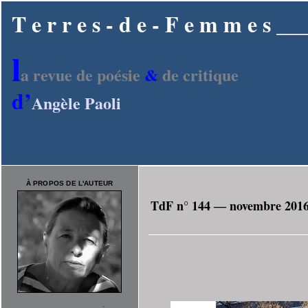
T e r r e s - d e - F e m m e s
l
a revue de poésie
&
de critique
d’
Angèle Paoli
À PROPOS DE L'AUTEUR
TdF n° 144 ― novembre 201