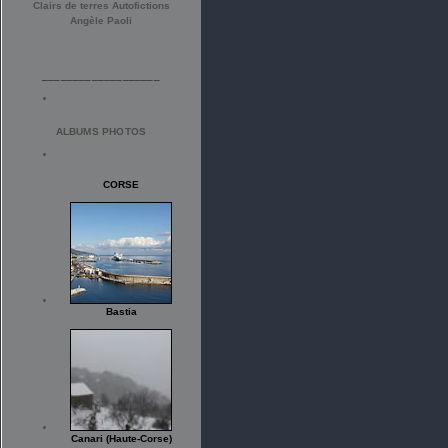
Clairs de terres Autofictions
Angèle Paoli
___________________
ALBUMS PHOTOS
CORSE
Bastia
Canari (Haute-Corse)