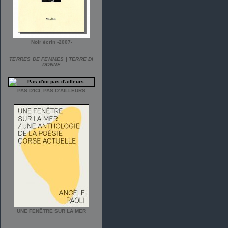
Noir écrin -2007-
TERRES DE FEMMES
|
TERRE DI
DONNE
PAS D'ICI, PAS D’AILLEURS
UNE FENÊTRE SUR LA MER
___________________