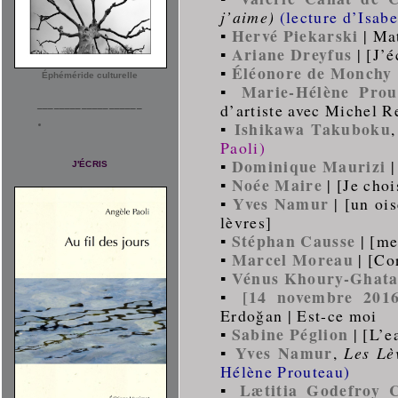
j’aime)
(lecture d’Isab
Hervé Piekarski
▪
| Mat
Ariane Dreyfus
▪
| [J’é
Éléonore de Monchy
▪
Éphéméride culturelle
Marie-Hélène Prou
▪
___________________
d’artiste avec Michel 
Ishikawa Takuboku
▪
Paoli)
Dominique Maurizi
▪
|
J'ÉCRIS
Noée Maire
▪
| [Je choi
Yves Namur
▪
| [un ois
lèvres]
Stéphan Causse
▪
| [me
Marcel Moreau
▪
| [Co
Vénus Khoury-Ghat
▪
[14 novembre 201
▪
Erdoğan | Est-ce moi
Sabine Péglion
▪
| [L’e
Yves Namur
▪
,
Les Lèv
Hélène Prouteau)
Lætitia Godefroy 
▪