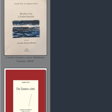
L'arbre bruyère, avec Stéphane
Causse -2018-