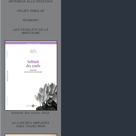
ARTEMISIA ALLO SPECCHIO
ITALIES
FABULAE
TRAMONTI
LES FEUILLETS DE LA
MINOTAURE
Solitude des seuils -2012-
LE LION DES ABRUZZES
CHEZ COUSU MAIN