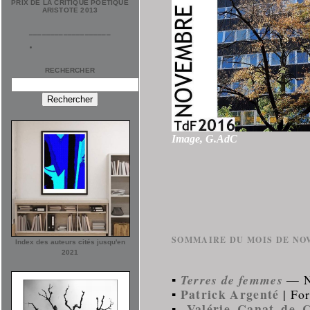
PRIX DE LA CRITIQUE POÉTIQUE
ARISTOTE 2013
___________________
RECHERCHER
Image, G.AdC
SOMMAIRE DU MOIS DE NO
Index des auteurs cités jusqu'en
2021
▪
Terres de femmes
― N°
Patrick Argenté
▪
| For
Valérie Canat de 
▪