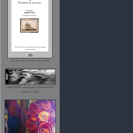
Le tour de Corse à la voile
- MAZZERI - diptyque chamanique
corse, I et II