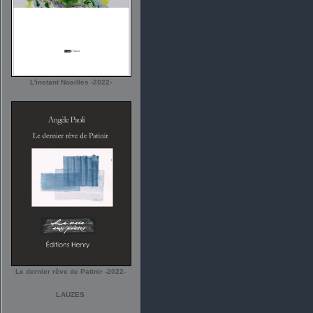
L'instant Noailles -2022-
Le dernier rêve de Patinir -2022-
LAUZES