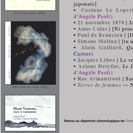
japonais]
Corinne Le Lepvr
▪
Au fil des jours -2024-
d’Angèle Paoli)
21 novembre 1870
▪
| J
Anne Calas
▪
| [Ni prin
Paul de Brancion
▪
| [I
Simone Molina
▪
| [tu 
Alain Guillard
▪
,
Qu
Cartier)
Jacques Lèbre
▪
| Le v
Ariane Dreyfus
▪
,
Le D
d’Angèle Paoli)
Rae Armantrout
▪
| Sa
▪
Terres de femmes
― N°
Voix sous les voix -2024-
Retour au répertoire chronologique de
Terr