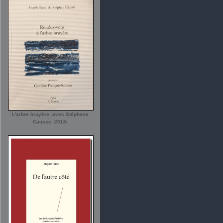
L'arbre bruyère, avec Stéphane
Causse -2018-