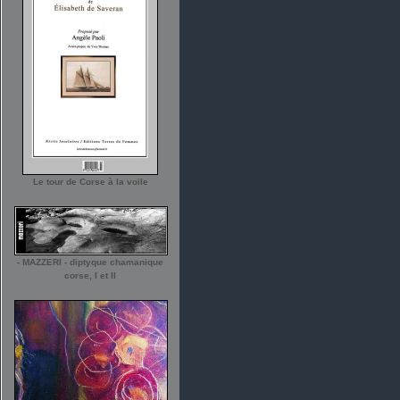
Le tour de Corse à la voile
- MAZZERI - diptyque chamanique
corse, I et II