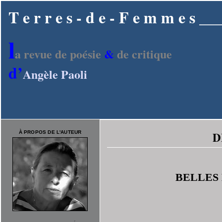
T e r r e s - d e - F e m m e s
l
a revue de poésie
&
de critique
d’
Angèle Paoli
D
À PROPOS DE L'AUTEUR
BELLES