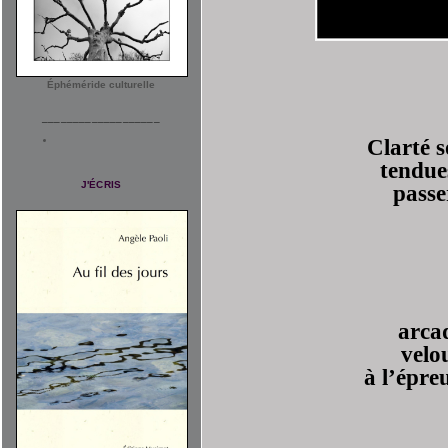
Éphéméride culturelle
___________________
Clarté 
tendue
J'ÉCRIS
passe
arca
velo
à l’épre