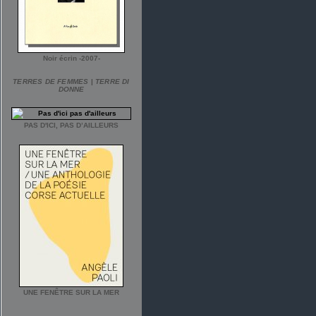
Noir écrin -2007-
TERRES DE FEMMES
|
TERRE DI
DONNE
PAS D'ICI, PAS D’AILLEURS
UNE FENÊTRE SUR LA MER
___________________