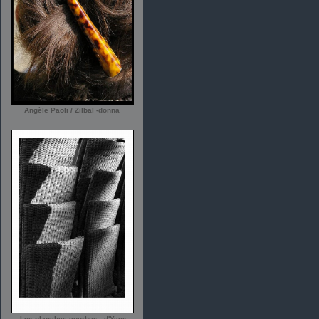
Angèle Paoli / Zilbal -donna
-Les planches courbes - d'Yves