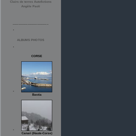
Clairs de terres Autofictions
Angèle Paoli
___________________
ALBUMS PHOTOS
CORSE
Bastia
Canari (Haute-Corse)