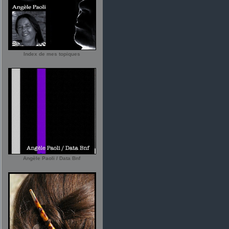
Index de mes topiques
Angèle Paoli / Data Bnf