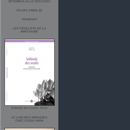
ARTEMISIA ALLO SPECCHIO
ITALIES
FABULAE
TRAMONTI
LES FEUILLETS DE LA
MINOTAURE
Solitude des seuils -2012-
LE LION DES ABRUZZES
CHEZ COUSU MAIN