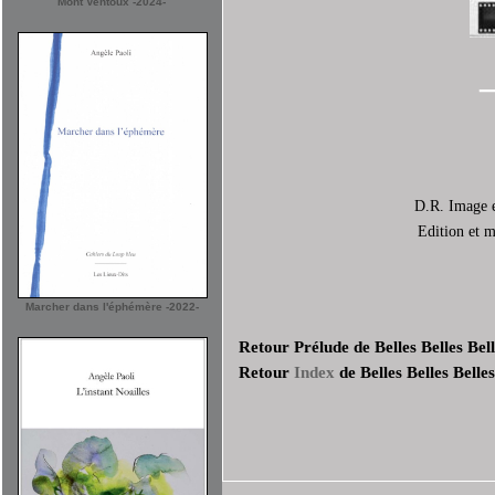
Mont Ventoux -2024-
D.R. Image e
Edition et 
Marcher dans l'éphémère -2022-
Retour
Prélude
de
Belles Belles Bel
Retour
Index
de
Belles Belles Belles