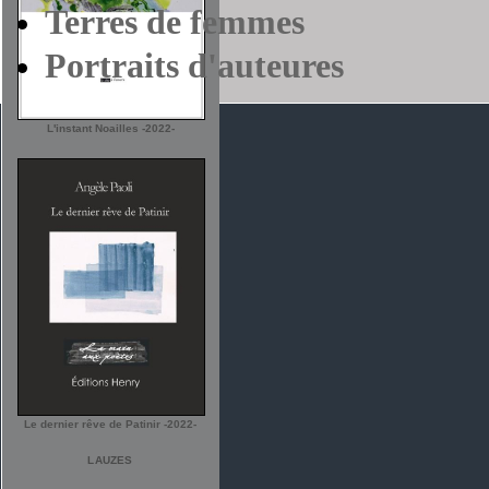
Terres de femmes
Portraits d'auteures
L'instant Noailles -2022-
Le dernier rêve de Patinir -2022-
LAUZES