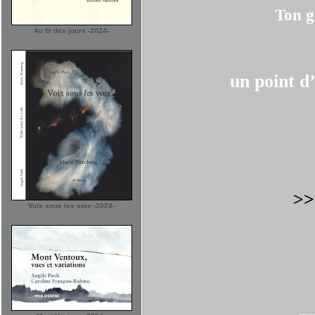
Ton g
Au fil des jours -2024-
un point d
>>
Voix sous les voix -2024-