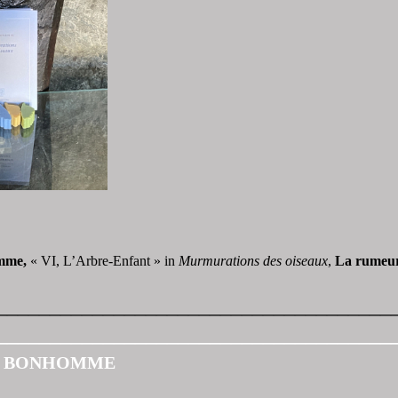
mme,
« VI, L’Arbre-Enfant » in
Murmurations des oiseaux
,
La rumeur
_____________________________________
_____________________________________
E BONHOMME