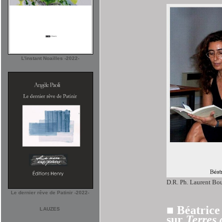
L'instant Noailles -2022-
D.R. Ph. Laurent Bo
Le dernier rêve de Patinir -2022-
■ Béatric
LAUZES
sur
Terres