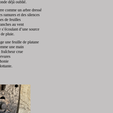
nde déjà oublié.
terre comme un arbre dressé
es ramures et des silences
s de feuilles
branches au vent
e s’écoulant d’une source
 de pluie.
ge une feuille de platane
comme une main
 fraîcheur crue
rvures
phonie
lottante.