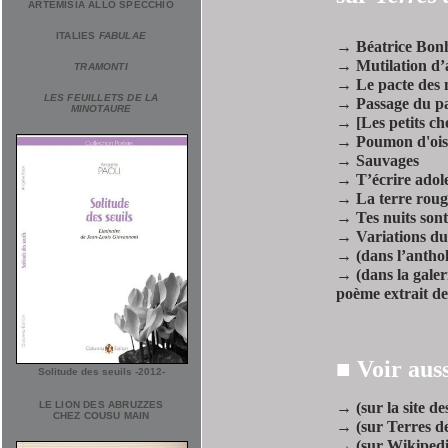
ARTEMISIA ALLO SPECCHIO
ITALIES
FABULAE
→
Béatrice Bon
→
Mutilation d
TRAMONTI
→
Le pacte des 
LES FEUILLETS DE LA
→
Passage du p
MINOTAURE
→
[Les petits c
→
Poumon d'oi
→
Sauvages
→
T’écrire adol
→
La terre roug
→
Tes nuits son
→
Variations du
→ (dans l’antho
→ (dans la galer
poème extrait
■ Voir aus
Solitude des seuils -2012-
LE LION DES ABRUZZES
→ (sur la site de
CHEZ COUSU MAIN
→ (sur Terres d
→ (sur Wikiped