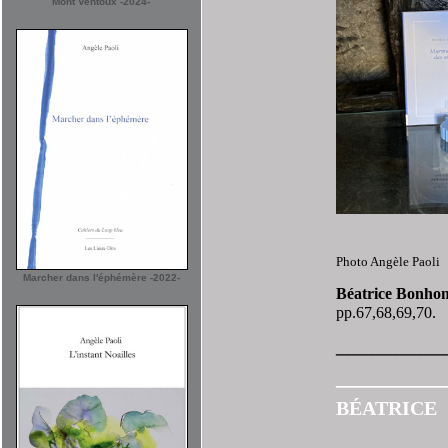
Mont Ventoux -2024-
Photo Angèle Paoli
Marcher dans l'éphémère -2022-
Béatrice Bonho
pp.67,68,69,70.
_________
_________
BÉATRIC