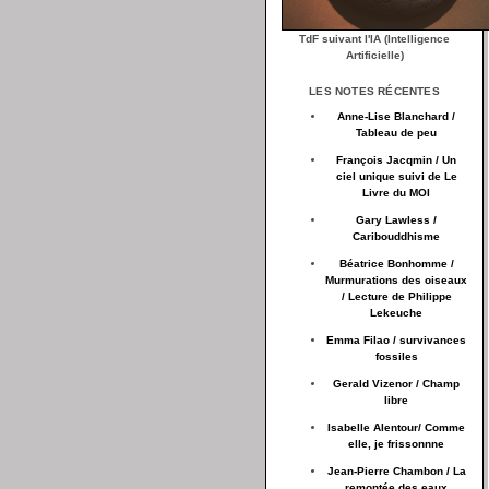
TdF suivant l'IA (Intelligence
Artificielle)
LES NOTES RÉCENTES
Anne-Lise Blanchard /
Tableau de peu
François Jacqmin / Un
ciel unique suivi de Le
Livre du MOI
Gary Lawless /
Caribouddhisme
Béatrice Bonhomme /
Murmurations des oiseaux
/ Lecture de Philippe
Lekeuche
Emma Filao / survivances
fossiles
Gerald Vizenor / Champ
libre
Isabelle Alentour/ Comme
elle, je frissonnne
Jean-Pierre Chambon / La
remontée des eaux