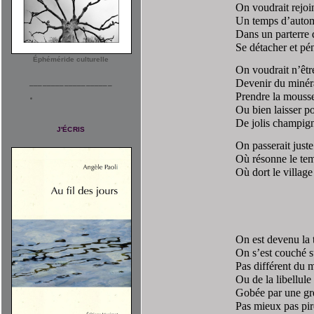
On voudrait rejoi
Un temps d’automn
Dans un parterre 
Se détacher et pén
Éphéméride culturelle
On voudrait n’êtr
Devenir du minér
___________________
Prendre la mous
Ou bien laisser p
De jolis champign
J'ÉCRIS
On passerait juste
Où résonne le te
Où dort le village
On est devenu la 
On s’est couché su
Pas différent du 
Ou de la libellule
Gobée par une gr
Pas mieux pas pir