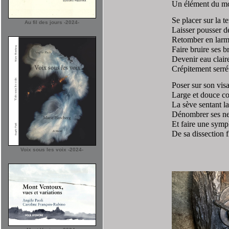
Un élément du mo
Se placer sur la 
Au fil des jours -2024-
Laisser pousser d
Retomber en larme
Faire bruire ses 
Devenir eau clair
Crépitement serré
Poser sur son visa
Large et douce 
La sève sentant la
Dénombrer ses ne
Et faire une sym
De sa dissection f
Voix sous les voix -2024-