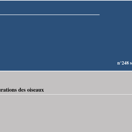
 ________________________
n°248 s
ations des oiseaux