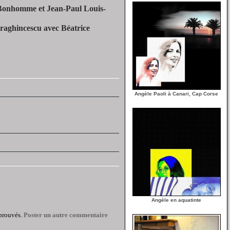
 Bonhomme et Jean-Paul Louis-
raghincescu avec Béatrice
Angèle Paoli à Canari, Cap Corse
Angèle en aquatinte
pprouvés.
Poster un autre commentaire