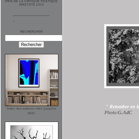
PRIX DE LA CRITIQUE POÉTIQUE
ARISTOTE 2013
___________________
RECHERCHER
" Retomber en la
Index des auteurs cités jusqu'en
Photo:
G.AdC
2021