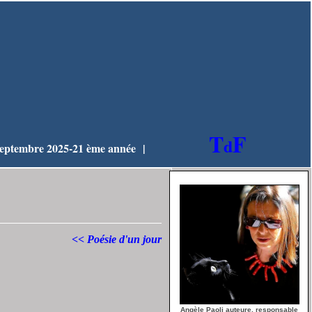
T
F
d
eptembre 2025-21 ème année |
<< Poésie d'un jour
Angèle Paoli auteure, responsable