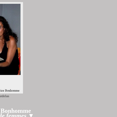
urdelas
e Bonhomme
 de femmes
▼