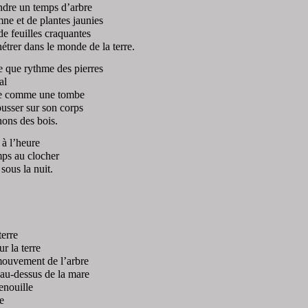
ndre un temps d’arbre
e et de plantes jaunies
de feuilles craquantes
étrer dans le monde de la terre.
e que rythme des pierres
al
se comme une tombe
ousser sur son corps
ons des bois.
 à l’heure
mps au clocher
 sous la nuit.
terre
r la terre
mouvement de l’arbre
 au-dessus de la mare
enouille
e