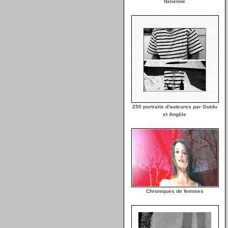
Italienne
250 portraits d'auteures par Guidu
et Angèle
Chroniques de femmes