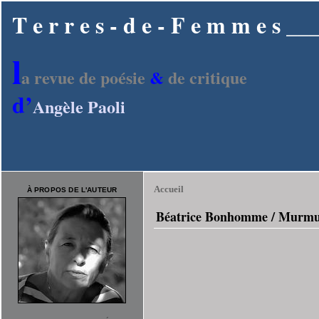
T e r r e s - d e - F e m m e s
l
a revue de poésie
&
de critique
d’
Angèle Paoli
Accueil
À PROPOS DE L'AUTEUR
Béatrice Bonhomme / Murmur