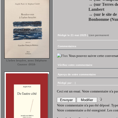
→ (sur Terres d
Lambert
→ (sur le site de
Bonhomme (Numé
Rédigé le 21 mai 2025
|
Lien permanent
Commentaires
Vous pouvez suivre cette conversa
L'arbre bruyère, avec Stéphane
Causse -2018-
Vérifiez votre commentaire
Aperçu de votre commentaire
Rédigé par :
|
Ceci est un essai. Votre commentaire n'a pa
Votre commentaire n'a pas été déposé. Type 
Votre commentaire a été enregistré. Les com