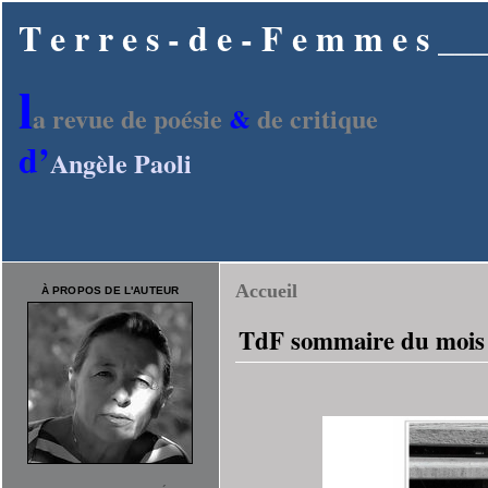
T e r r e s - d e - F e m m e s
l
a revue de poésie
&
de critique
d’
Angèle Paoli
Accueil
À PROPOS DE L'AUTEUR
TdF sommaire du mois d