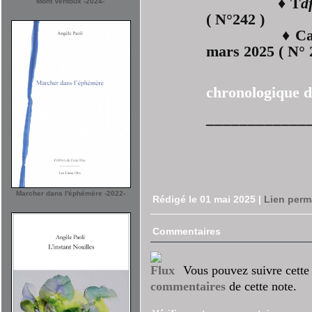
♦ T
d
Mont Ventoux -2024-
( N°242 )
♦ Carto
mars 2025 ( N°
♦ Voir 
chronologique d
____________
Marcher dans l'éphémère -2022-
Rédigé le 01 mai 2025
|
Lien perm
Commentaires
Vous pouvez suivre cette
commentaires
de cette note.