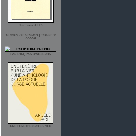
Noir écrin -2007-
TERRES DE FEMMES
|
TERRE DI
DONNE
PAS D'ICI, PAS D’AILLEURS
UNE FENÊTRE SUR LA MER
___________________