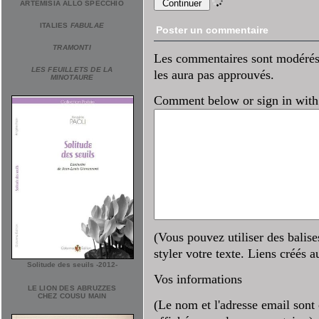
ARTEMISIA ALLO SPECCHIO
ITALIES
FABULAE
Poster un commentaire
TRAMONTI
Les commentaires sont modérés. 
LES FEUILLETS DE LA
les aura pas approuvés.
MINOTAURE
Comment below or sign in with
(Vous pouvez utiliser des bal
styler votre texte. Liens créés 
Solitude des seuils -2012-
Vos informations
LE LION DES ABRUZZES
CHEZ COUSU MAIN
(Le nom et l'adresse email sont 