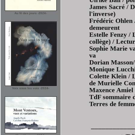
Ulrike Bail / poi
James Sacré / D
l'inverse)
Au fil des jours -2024-
Frédéric Ohlen 
demeurent
Estelle Fenzy / 
collège) / Lect
Sophie Marie va
va
Dorian Masson/ 
Monique Lucchin
Colette Klein / 
de Murielle C
Voix sous les voix -2024-
Maxence Amiel 
TdF sommaire d
Terres de femm
____________