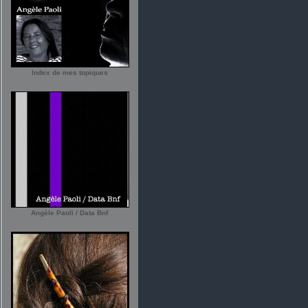
Index de mes topiques
Angèle Paoli / Data Bnf