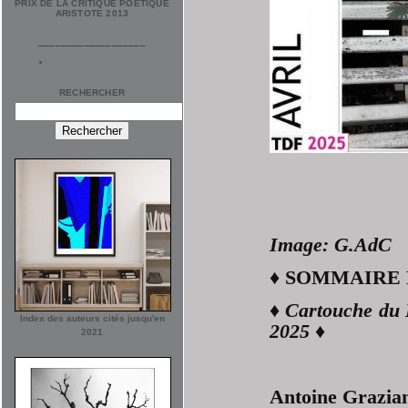
PRIX DE LA CRITIQUE POÉTIQUE
ARISTOTE 2013
___________________
RECHERCHER
Image:
G.AdC
♦
SOMMAIRE D
♦ Cartouche du 
Index des auteurs cités jusqu'en
2025 ♦
2021
Antoine Grazian