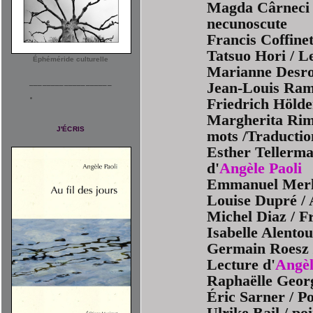
Magda Cârneci 
necunoscute
Francis Coffinet
Tatsuo Hori / Le
Éphéméride culturelle
Marianne Desroz
___________________
Jean-Louis Ram
Friedrich Hölde
Margherita Rimi
J'ÉCRIS
mots /Traductio
Esther Tellerman
d'
Angèle Paoli
Emmanuel Merle
Louise Dupré / 
Michel Diaz / Fr
Isabelle Alentour
Germain Roesz /
Lecture d'
Angèl
Raphaëlle Georg
Éric Sarner / P