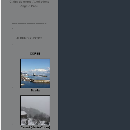
Clairs de terres Autofictions
Angèle Paoli
___________________
ALBUMS PHOTOS
CORSE
Bastia
Canari (Haute-Corse)