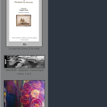
Le tour de Corse à la voile
- MAZZERI - diptyque chamanique
corse, I et II