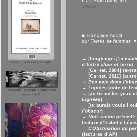
Ph. © Michel Durigneux
Source
■ Françoise Ascal
sur
Terres de femmes
→
[longtemps j’ai mâch
Le tour de Corse à la voile
d’
Entre chair et terre
)
→
[Carnet, 2004] (extrai
→
[Carnet, 2011] (autre 
→
Des voix dans l’obs
→
Lignées
(note de lec
- MAZZERI - diptyque chamanique
→
[Je ferme les yeux et
corse, I et II
Lignées
)
→
[tu aurais voulu l’ou
l’obscur
)
→
Noir-racine
précédé
lecture d’Isabelle Léve
→
L’Obstination du pe
(lectures d’AP)