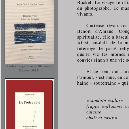
Bockel. Le visage terrifi
du photographe. Le mas
vivants.
Curieuse révolution
Benoît d’Aniane. Con
spiritualité, elle a basc
Ainsi, au-delà de la mi
interroge le passé reli
quelle vie les moines r
conviés sinon à une vie s
L'arbre bruyère, avec Stéphane
Et ce lieu, qui aur
Causse -2018-
l’amour, s’est mué, en co
haine « souterraine » qui
« soudain explose
frappe, enflamme, 
calcine
chair et cœur »
.