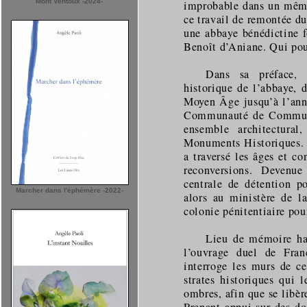
Mont Ventoux -2024-
improbable dans un même 
ce travail de remontée 
une abbaye bénédictine f
Benoît d’Aniane. Qui pour
Dans sa préface, 
historique de l’abbaye, 
Moyen Âge jusqu’à l’anné
Communauté de Communes
ensemble architectural
Monuments Historiques. E
a traversé les âges et co
reconversions. Devenu
centrale de détention p
Marcher dans l'éphémère -2022-
alors au ministère de l
colonie pénitentiaire pou
Lieu de mémoire han
l’ouvrage duel de Fran
interroge les murs de ce
strates historiques qui l
ombres, afin que se libère
Prenant appui sur des do