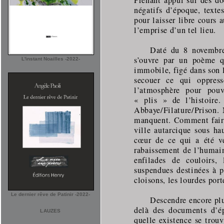
négatifs d’époque, texte
pour laisser libre cours 
l’emprise d’un tel lieu.
Daté du 8 novembre
s’ouvre par un poème qu
L'instant Noailles -2022-
immobile, figé dans son l
secouer ce qui oppres
l’atmosphère pour pouv
« plis » de l’histoire.
Abbaye/Filature/Prison. 
manquent. Comment faire 
ville autarcique sous h
cœur de ce qui a été v
rabaissement de l’humain
enfilades de couloirs,
suspendues destinées à pu
cloisons, les lourdes port
Le dernier rêve de Patinir -2022-
Descendre encore plus
delà des documents d’é
LAUZES
quelle existence se trouv