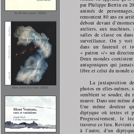
par Philippe Bertin en 20
animés de personnages,
Au fil des jours -2024-
remontent 80 ans en arri
debout devant d’énormes 
ateliers, aux machines,
salles de classe ou dans
surveillance. On y voit
dans un fauteuil et t
« patron »/« un directeu
Deux mondes coexistent
antagoniques qui jamais
libre et celui du monde c
La juxtaposition de
photos en elles-mêmes, su
Voix sous les voix -2024-
semblent se souder, du 
mauve. Dans une même dé
Une même douleur qui 
diptyque où textes et p
Progressivement, le lec
traverse ce lieu. Revient 
à l’autre, d’un diptyqu