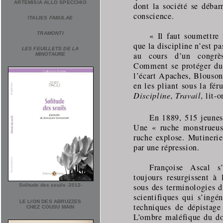
ARTEMISIA ALLO SPECCHIO
dont la société se déba
conscience.
ITALIES
FABULAE
« Il faut soumettre l
TRAMONTI
que la discipline n’est pa
LES FEUILLETS DE LA
au cours d’un congrès
MINOTAURE
Comment se protéger du 
l’écart Apaches, Blouson
en les pliant sous la fér
Discipline, Travail,
lit-o
En 1889, 515 jeunes
Une « ruche monstrueus
ruche explose. Mutinerie
par une répression.
Françoise Ascal s
toujours resurgissent à 
sous des terminologies d
Solitude des seuils -2012-
scientifiques qui s’ing
LE LION DES ABRUZZES
techniques de dépistage
CHEZ COUSU MAIN
L’ombre maléfique du do