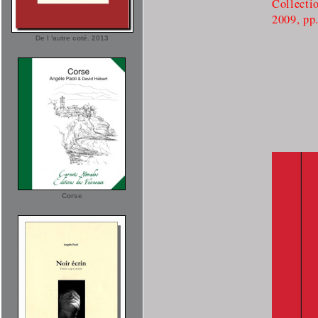
Collect
2009, pp
De l 'autre coté. 2013
Corse