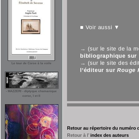
■ Voir aussi ▼
→ (sur le site de la m
bibliographique sur
→ (sur le site des éd
Le tour de Corse à la voile
l’éditeur sur
Rouge 
- MAZZERI - diptyque chamanique
corse, I et II
Retour au répertoire du numéro
Retour à l’
index des auteurs