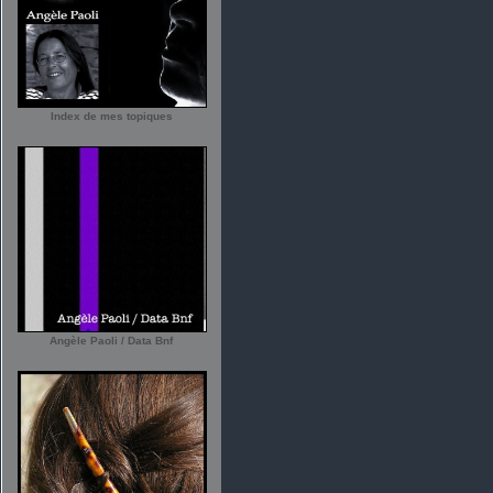
Index de mes topiques
Angèle Paoli / Data Bnf