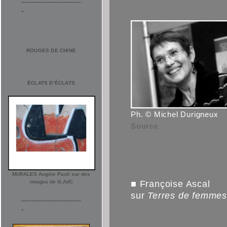
ROUGES DE CHINE
ÉCLATS D’ÉCLATS
Ph. © Michel Durigneux
Source
MURALES Angèle Paoli sur des
images de G.AdC
■ Françoise Ascal
sur
Terres de femme
___________________