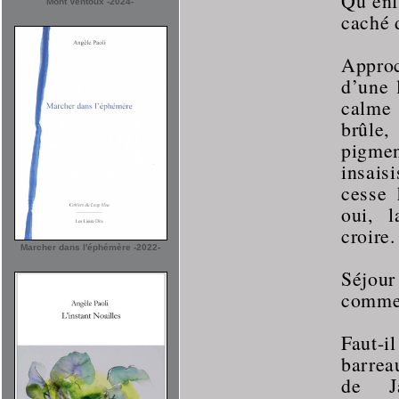
Qu’enf
Mont Ventoux -2024-
caché d
Approc
d’une 
calme 
brûle,
pigmen
insais
cesse 
oui, l
croire.
Marcher dans l'éphémère -2022-
Séjou
commen
Faut-i
barrea
de J