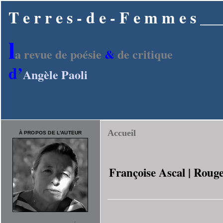
T e r r e s - d e - F e m m e s
l
a revue de poésie
&
de critique
d’
Angèle Paoli
Accueil
À PROPOS DE L'AUTEUR
Françoise Ascal | Roug