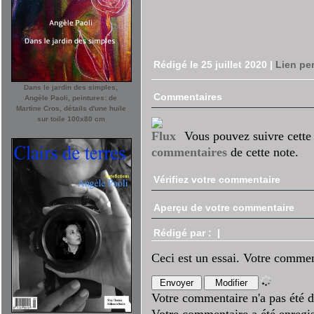
Rédigé le 25 juillet 2020
|
Lien pe
Dans le jardin des simples,
Commentaires
Angèle Paoli, peintures: de
Martine Cros, détails d'une huile
sur toile 100x80 cm
Vous pouvez suivre cette
commentaires
de cette note.
Vérifiez votre commentaire
Aperçu de votre commentaire
Rédigé par :
|
Ceci est un essai. Votre commen
Votre commentaire n'a pas été d
Votre commentaire a été enregis