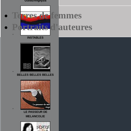
Guidu/Anghjula
Terres de femmes
Portraits d'auteures
INSTABLES
BELLES BELLES BELLES
LE PASSEUR DE
MELANCOLIE