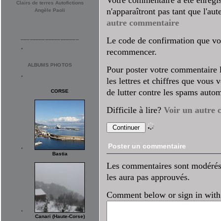
Clairs de terres Autofictions
n'apparaîtront pas tant que l'au
Angèle Paoli
autre commentaire
___________________
Le code de confirmation que vo
recommencer.
ALBUMS PHOTOS
Pour poster votre commentaire l'
les lettres et chiffres que vous
de lutter contre les spams autom
CORSE
Difficile à lire?
Voir un autre 
Poster un commentaire
Bastia
Les commentaires sont modérés. 
les aura pas approuvés.
Comment below or sign in with
Canari (Haute-Corse)