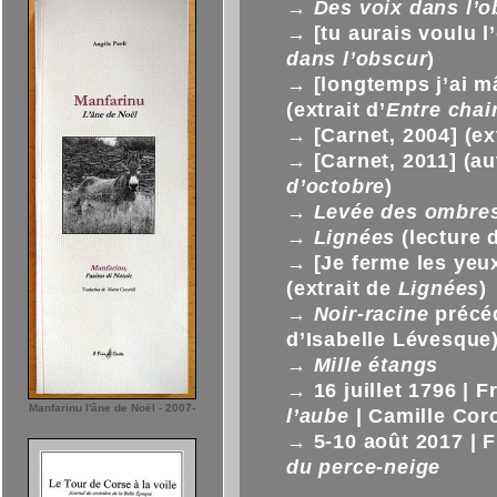
→
Des voix dans l’o
→
[tu aurais voulu l
dans l’obscur
)
→
[longtemps j’ai m
(extrait d’
Entre chair
→
[Carnet, 2004] (ext
→
[Carnet, 2011] (au
d’octobre
)
→
Levée des ombre
→
Lignées
(lecture 
→
[Je ferme les yeux
(extrait de
Lignées
)
→
Noir-racine
précé
d’Isabelle Lévesque
→
Mille étangs
→
16 juillet 1796 | 
Manfarinu l'âne de Noël - 2007-
l’aube
| Camille Cor
→
5-10 août 2017 | 
du perce-neige