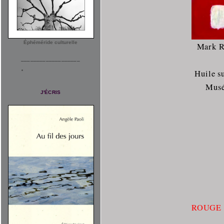
Éphéméride culturelle
Mark R
___________________
Huile su
Musé
J'ÉCRIS
ROUGE