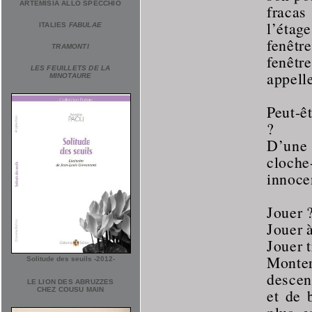
ARTEMISIA ALLO SPECCHIO
fracas 
l’éta
ITALIES
FABULAE
fenêt
TRAMONTI
fenê
LES FEUILLETS DE LA
appelle
MINOTAURE
Peut-êt
?
D’une
cloch
innoce
Jouer 
Jouer 
Jouer 
Monte
Solitude des seuils -2012-
descen
LE LION DES ABRUZZES
CHEZ COUSU MAIN
et de 