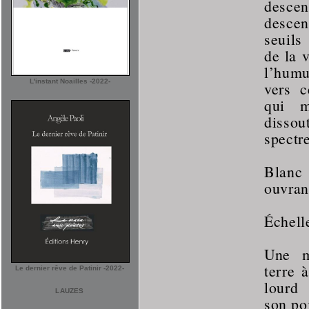
desc
descen
seuils
de la 
l’humu
L'instant Noailles -2022-
vers c
qui m
dissou
spectre
Blanc
ouvran
Échell
Une ma
terre à
Le dernier rêve de Patinir -2022-
lourd
LAUZES
son po