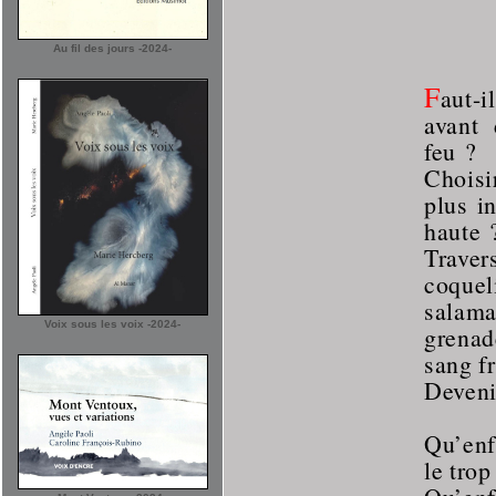
Au fil des jours -2024-
F
aut-
avant 
feu ?
Choisi
plus i
haute 
Trave
coquel
salama
Voix sous les voix -2024-
grena
sang fr
Deveni
Qu’enf
le trop