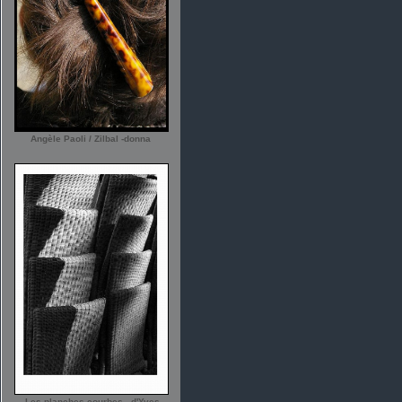
Angèle Paoli / Zilbal -donna
-Les planches courbes - d'Yves